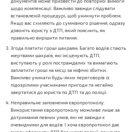
документів може призвести до повторної вимоги
щодо компенсації. Важливо завжди слідувати
встановленій процедурі, щоб уникнути проблем.
Якщо вас схиляють до сумнівного рішення, одразу
дзвоніть юристу з ДТП, який пояснить, як
правильно вирішити питання.
Згода платити гроші шахраям. Багато водіїв стають
жертвами шахраїв, які інсценують ДТП,
виступають у ролі постраждалих та вимагають
заплатити гроші на місці за міфічні збитки.
Важливо уникати будь-яких переговорів із
підозрілими учасниками пригоди та негайно
звертатися до юриста по ДТП та до поліції.
Неправильне заповнення європротоколу.
Використання європротоколу можливе лише за
дотримання певних умов, які не завжди є
очевидними для водіїв. І хоча європротокол дає
змогу оформити ДТП без участі поліції, важливо