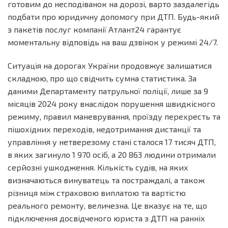
готовим до несподіванок на дорозі, варто заздалегідь
подбати про юридичну допомогу при ДТП. Будь-який
з пакетів послуг компанії Атлант24 гарантує
моментальну відповідь на ваш дзвінок у режимі 24/7.
Ситуація на дорогах України продовжує залишатися
складною, про що свідчить сумна статистика. За
даними Департаменту патрульної поліції, лише за 9
місяців 2024 року внаслідок порушення швидкісного
режиму, правил маневрування, проїзду перехресть та
пішохідних переходів, недотримання дистанції та
управління у нетверезому стані сталося 17 тисяч ДТП,
в яких загинуло 1 970 осіб, а 20 863 людини отримали
серйозні ушкодження. Кількість судів, на яких
визначаються винуватець та постраждалі, а також
різниця між страховою виплатою та вартістю
реального ремонту, величезна. Це вказує на те, що
підключення досвідченого юриста з ДТП на ранніх