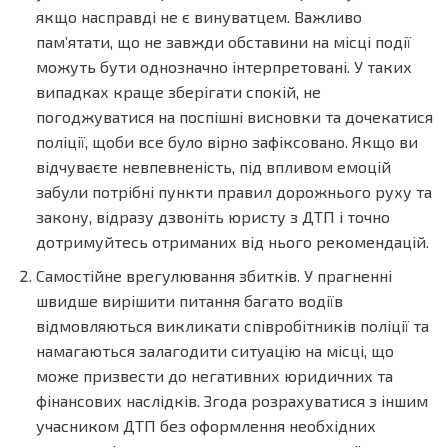
якщо насправді не є винуватцем. Важливо
пам’ятати, що не завжди обставини на місці події
можуть бути однозначно інтерпретовані. У таких
випадках краще зберігати спокій, не
погоджуватися на поспішні висновки та дочекатися
поліції, щоби все було вірно зафіксовано. Якщо ви
відчуваєте невпевненість, під впливом емоцій
забули потрібні пункти правил дорожнього руху та
закону, відразу дзвоніть юристу з ДТП і точно
дотримуйтесь отриманих від нього рекомендацій.
Самостійне врегулювання збитків. У прагненні
швидше вирішити питання багато водіїв
відмовляються викликати співробітників поліції та
намагаються залагодити ситуацію на місці, що
може призвести до негативних юридичних та
фінансових наслідків. Згода розрахуватися з іншим
учасником ДТП без оформлення необхідних