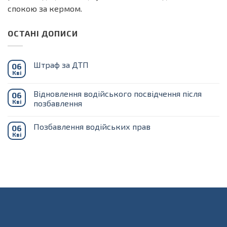
спокою за кермом.
ОСТАНІ ДОПИСИ
Штраф за ДТП
06
Кві
Немає
Коментарів
до
Відновлення водійського посвідчення після
06
Штраф
за
Кві
позбавлення
ДТП
Немає
Коментарів
Позбавлення водійських прав
06
до
Відновлення
Кві
Немає
водійського
Коментарів
посвідчення
до
після
Позбавлення
позбавлення
водійських
прав