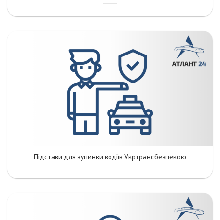
Підстави для зупинки водіїв Укртрансбезпекою